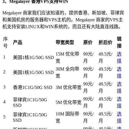
3、Megalayer 香港VPS支持WIN
Megalayer 商家我们应该知道的，提供香港、新加坡、菲律宾
和美国机房的服务器和VPS主机的。Megalayer 商家的VPS主
机支持安装LINUX和WIN系统的，而且还有大陆直连线路。
序
链
产品
带宽类型
原价
折后价
号
接
15M 优化带
99元/
49.5元/
选
1
美国1核1G/50G SSD
宽
月
月
择
30M 全向带
99元/
49.5元/
选
2
美国1核1G/50G SSD
宽
月
月
择
99元/
49.5元/
选
3
香港1C1G/50G SSD
3M 优化带宽
月
月
择
99元/
49.5元/
选
菲律宾1C1G/50G
4
5M 优化带宽
SSD
月
月
择
10M 国际带
99元/
49.5元/
选
菲律宾1C1G/50G
5
SSD
宽
月
月
择
99元/
49.5元/
选