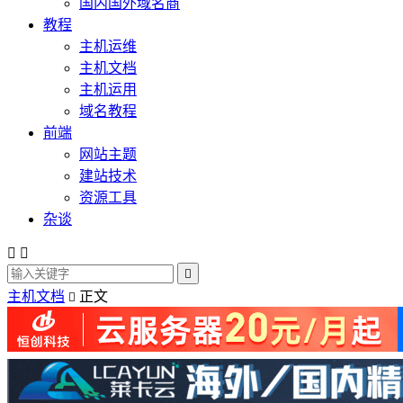
国内国外域名商
教程
主机运维
主机文档
主机运用
域名教程
前端
网站主题
建站技术
资源工具
杂谈



主机文档
正文
