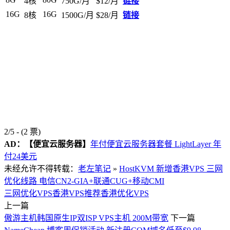
4核
750G/月
$12/月
链接
16G
16G
8核
1500G/月
$28/月
链接
2/5 - (2 票)
AD：
【便宜云服务器】
年付便宜云服务器套餐 LightLayer 年
付24美元
未经允许不得转载：
老左笔记
»
HostKVM 新增香港VPS 三网
优化线路 电信CN2-GIA+联通CUG+移动CMI
三网优化VPS
香港VPS推荐
香港优化VPS
上一篇
傲游主机韩国原生IP双ISP VPS主机 200M带宽
下一篇