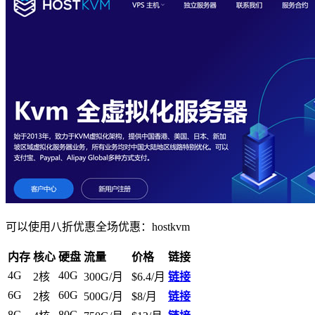
可以使用八折优惠全场优惠：
hostkvm
内存
核心
硬盘
流量
价格
链接
4G
40G
2核
300G/月
$6.4/月
链接
6G
60G
2核
500G/月
$8/月
链接
8G
80G