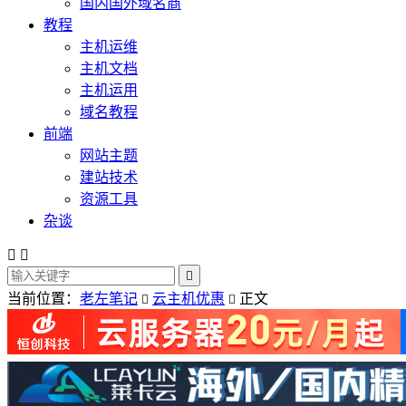
国内国外域名商
教程
主机运维
主机文档
主机运用
域名教程
前端
网站主题
建站技术
资源工具
杂谈



当前位置：
老左笔记
云主机优惠
正文

