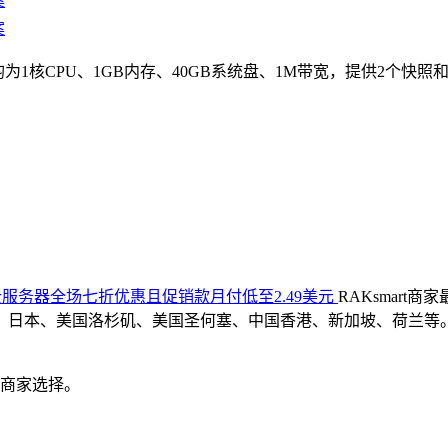
案
案
为1核CPU、1GB内存、40GB系统盘、1M带宽，提供2个快照和备
ud云服务器全场七折优惠且促销款月付低至2.49美元
RAKsmar
日本、美国洛杉矶、美国圣何塞、中国香港、新加坡、荷兰等。产
个商家选择。