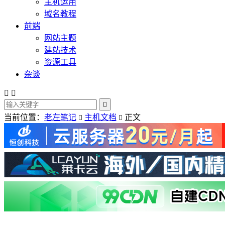
主机运用
域名教程
前端
网站主题
建站技术
资源工具
杂谈



当前位置：
老左笔记
主机文档
正文

