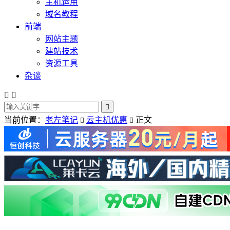
主机运用
域名教程
前端
网站主题
建站技术
资源工具
杂谈



当前位置：
老左笔记
云主机优惠
正文

