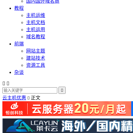
国内国外域名商
教程
主机运维
主机文档
主机运用
域名教程
前端
网站主题
建站技术
资源工具
杂谈



云主机优惠
正文
