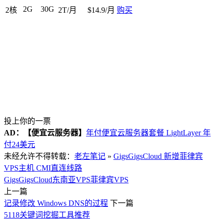
2G
30G
2核
2T/月
$14.9/月
购买
投上你的一票
AD：
【便宜云服务器】
年付便宜云服务器套餐 LightLayer 年
付24美元
未经允许不得转载：
老左笔记
»
GigsGigsCloud 新增菲律宾
VPS主机 CMI直连线路
GigsGigsCloud
东南亚VPS
菲律宾VPS
上一篇
记录修改 Windows DNS的过程
下一篇
5118关键词挖掘工具推荐