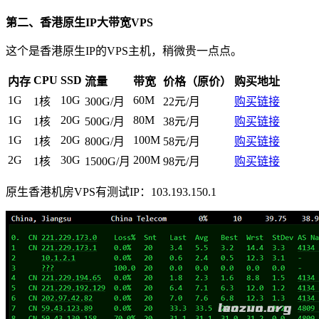
第二、香港原生IP大带宽VPS
这个是香港原生IP的VPS主机，稍微贵一点点。
CPU
SSD
内存
流量
带宽
价格（原价）
购买地址
1G
10G
60M
1核
300G/月
22元/月
购买链接
1G
20G
80M
1核
500G/月
38元/月
购买链接
1G
20G
100M
1核
800G/月
58元/月
购买链接
2G
30G
200M
1核
1500G/月
98元/月
购买链接
原生香港机房VPS有测试IP：103.193.150.1