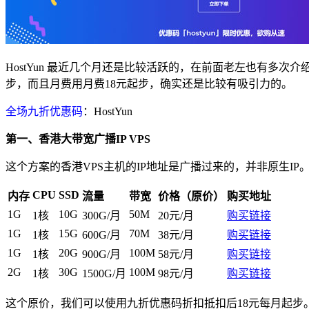
HostYun 最近几个月还是比较活跃的，在前面老左也有多次
步，而且月费用月费18元起步，确实还是比较有吸引力的。
全场九折优惠码
：
HostYun
第一、香港大带宽广播IP VPS
这个方案的香港VPS主机的IP地址是广播过来的，并非原生IP
CPU
SSD
内存
流量
带宽
价格（原价）
购买地址
1G
10G
50M
1核
300G/月
20元/月
购买链接
1G
15G
70M
1核
600G/月
38元/月
购买链接
1G
20G
100M
1核
900G/月
58元/月
购买链接
2G
30G
100M
1核
1500G/月
98元/月
购买链接
这个原价，我们可以使用九折优惠码折扣抵扣后18元每月起步