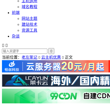
主机运用
域名教程
前端
网站主题
建站技术
资源工具
杂谈



当前位置：
老左笔记
云主机优惠
正文

