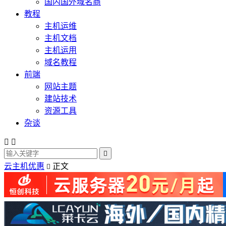
国内国外域名商
教程
主机运维
主机文档
主机运用
域名教程
前端
网站主题
建站技术
资源工具
杂谈



云主机优惠
正文
