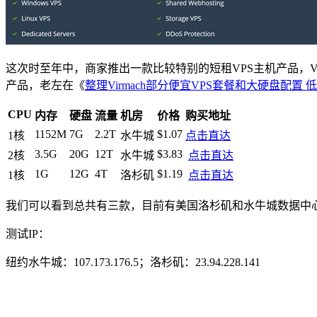
这次时至年中，商家推出一款比较特别的短租VPS主机产品，V
产品，老左在《
整理Virmach部分便宜VPS套餐和大硬盘配置 低至
CPU
内存
硬盘
流量
机房
价格
购买地址
1152M
7G
2.2T
$1.07
1核
水牛城
点击直达
3.5G
20G
12T
$3.83
2核
水牛城
点击直达
1G
12G
4T
$1.19
1核
洛杉矶
点击直达
我们可以看到总共有三款，目前有美国洛杉矶和水牛城数据中
测试IP：
纽约水牛城：107.173.176.5；洛杉矶：23.94.228.141