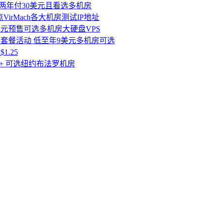
低至两年付30美元且看选多机房
点VirMach各大机房测试IP地址
25美元预售可选多机房大硬盘VPS
PS套餐活动 低至年9美元多机房可选
1.25
.5+ 可选纽约布法罗机房