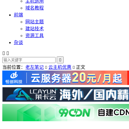
主机运用
域名教程
前端
网站主题
建站技术
资源工具
杂谈



当前位置：
老左笔记
云主机优惠
正文

