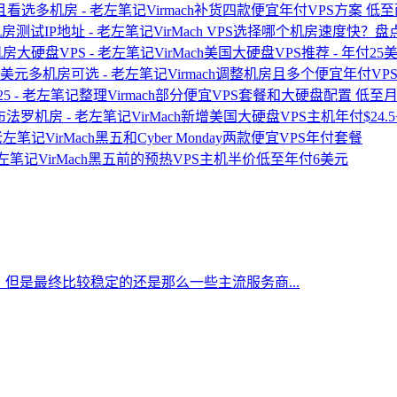
Virmach补货四款便宜年付VPS方案 
VirMach VPS选择哪个机房速度快？盘
VirMach美国大硬盘VPS推荐 - 年付
Virmach调整机房且多个便宜年付V
整理Virmach部分便宜VPS套餐和大硬盘配置 低至月$
VirMach新增美国大硬盘VPS主机年付$24
VirMach黑五和Cyber Monday两款便宜VPS年付套餐
VirMach黑五前的预热VPS主机半价低至年付6美元
但是最终比较稳定的还是那么一些主流服务商...