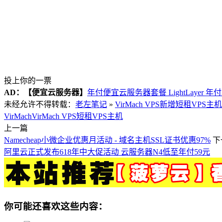
投上你的一票
AD：
【便宜云服务器】
年付便宜云服务器套餐 LightLayer 年
未经允许不得转载：
老左笔记
»
VirMach VPS新增短租VPS
VirMach
VirMach VPS
短租VPS主机
上一篇
Namecheap小微企业优惠月活动 - 域名主机SSL证书优惠97%
下
阿里云正式发布618年中大促活动 云服务器N4低至年付59元
你可能还喜欢这些内容：