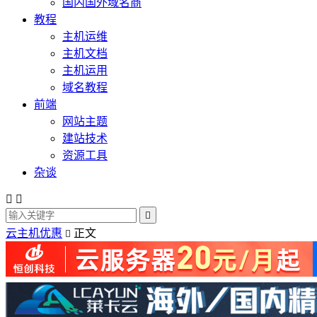
国内国外域名商
教程
主机运维
主机文档
主机运用
域名教程
前端
网站主题
建站技术
资源工具
杂谈



云主机优惠
正文
