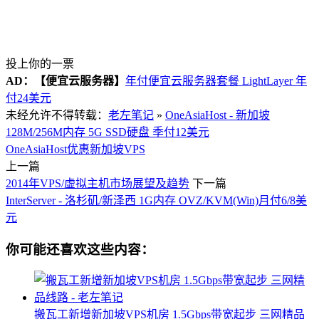
投上你的一票
AD：
【便宜云服务器】
年付便宜云服务器套餐 LightLayer 年
付24美元
未经允许不得转载：
老左笔记
»
OneAsiaHost - 新加坡
128M/256M内存 5G SSD硬盘 季付12美元
OneAsiaHost优惠
新加坡VPS
上一篇
2014年VPS/虚拟主机市场展望及趋势
下一篇
InterServer - 洛杉矶/新泽西 1G内存 OVZ/KVM(Win)月付6/8美
元
你可能还喜欢这些内容：
搬瓦工新增新加坡VPS机房 1.5Gbps带宽起步 三网精品