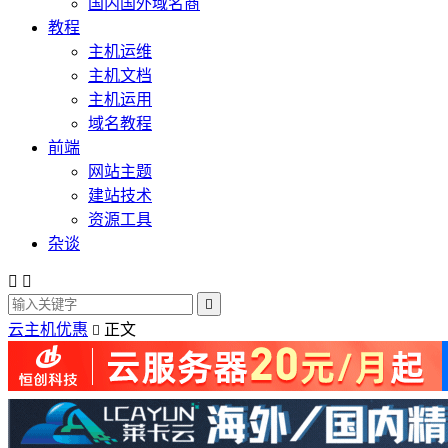
国内国外域名商
教程
主机运维
主机文档
主机运用
域名教程
前端
网站主题
建站技术
资源工具
杂谈



云主机优惠
正文
