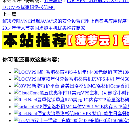
未经允许不得转载：
老左笔记
»
LOCVPS - 洛杉矶MC XEN 5
LOCVPS优惠码
洛杉矶MC
上一篇
解决登陆VNC出现JAVA"您的安全设置已阻止自签名应用程序
2014年情人节美国虚拟主机优惠推荐商家
你可能还喜欢这些内容：