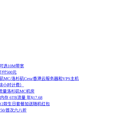
 可选10M带宽
付500元
矶MC/洛杉矶Cera/香港云服务器和VPS主机
可删除小时计费）
TB流量洛杉矶MC机房
B内存 6TB流量 年$17.68
 特价2款生日套餐加送随机红包
送150/首次六八折