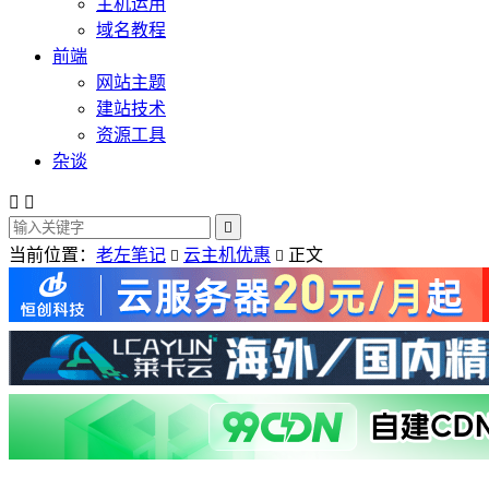
主机运用
域名教程
前端
网站主题
建站技术
资源工具
杂谈



当前位置：
老左笔记
云主机优惠
正文

