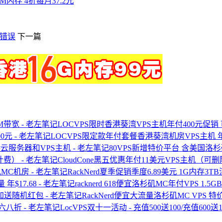
12M内存 4折每月37.2元
"错误
下一篇
LOCVPS限时香港葵湾VPS主机年付400元促销
LOCVPS限定款年付套餐香港葵湾机房VPS主机 年
80VPS新增特价平台 含美国洛杉
CloudCone黑五优惠年付11美元VPS主机（
RackNerd夏季促销季度6.89美元 1G内存3
racknerd 618便宜洛杉矶MC年付VPS 1.5G
RackNerd便宜大流量洛杉矶MC VPS
LocVPS双十一活动 - 充值500送100/充值600