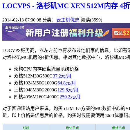
LOCVPS - 洛杉矶MC XEN 512M内存 4
2014-02-13 07:00:08
分类：
云主机优惠
阅读(3599)
LOCVPS服务商，老左之前也有发布过他们家的信息，比如有洛
对洛杉矶MC机房的4折优惠。相对其他数据中心，洛杉矶MC
架构
CPU
内存
硬盘
流量
系统
价格
双核
512M
30G
500G
37.2元/月
双核
1024M
50G
1000G
64.8元/月
三核
2048M
80G
2000G
129.6元/月
四核
4096M
160G
4000G
259.2元/月
对于普通建站用户来说，购买512M-1G方案的MC数据中心的
足，以上价格是优惠后的价格，购买时候需要使用
40off
优惠码