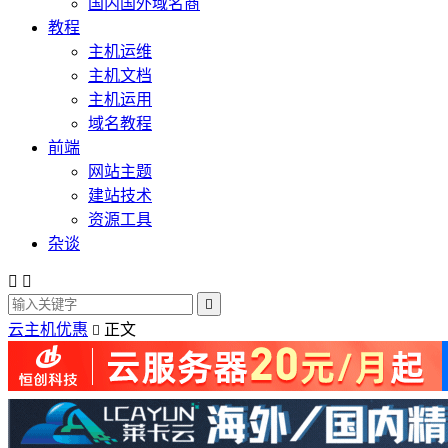
国内国外域名商
教程
主机运维
主机文档
主机运用
域名教程
前端
网站主题
建站技术
资源工具
杂谈



云主机优惠
正文
