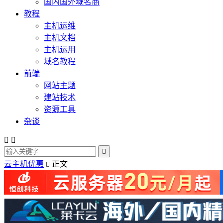
国内国外域名商
教程
主机运维
主机文档
主机运用
域名教程
前端
网站主题
建站技术
资源工具
杂谈



云主机优惠
正文
