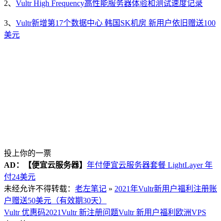
2、
Vultr High Frequency高性能服务器体验和测试速度记录
3、
Vultr新增第17个数据中心 韩国SK机房 新用户依旧赠送100
美元
投上你的一票
AD：
【便宜云服务器】
年付便宜云服务器套餐 LightLayer 年
付24美元
未经允许不得转载：
老左笔记
»
2021年Vultr新用户福利注册账
户赠送50美元（有效期30天）
Vultr 优惠码2021
Vultr 新注册问题
Vultr 新用户福利
欧洲VPS