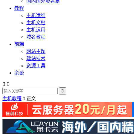
国内国外域名商
教程
主机运维
主机文档
主机运用
域名教程
前端
网站主题
建站技术
资源工具
杂谈



主机教程
正文
