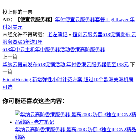
投上你的一票
AD：
【便宜云服务器】
年付便宜云服务器套餐 LightLayer 年
付24美元
未经允许不得转载：
老左笔记
»
恒创云服务器618促销发布 云
服务器买3年送1年
618年中云主机
年中服务器活动
香港高防服务器
上一篇
华纳云提前发布618促销活动 年付香港云服务器低至198元
下
一篇
FriendHosting 新增弹性小时计费方案 超过10个欧洲美洲机房
可选
你可能还喜欢这些内容：
华纳云高防香港服务器 最高200G防御 3独立IP CN2精品
线路