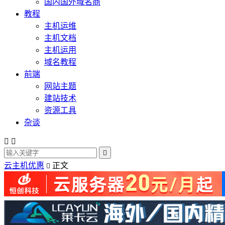
国内国外域名商
教程
主机运维
主机文档
主机运用
域名教程
前端
网站主题
建站技术
资源工具
杂谈



云主机优惠
正文
