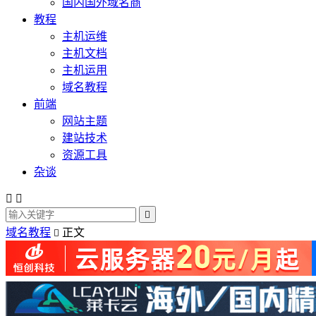
国内国外域名商
教程
主机运维
主机文档
主机运用
域名教程
前端
网站主题
建站技术
资源工具
杂谈



域名教程
正文
