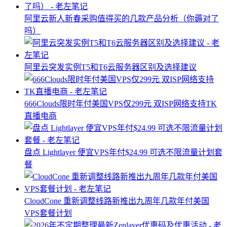
阿里云新人新春采购值得买的几款产品分析（你薅对了
吗）
阿里云突发实例T5和T6云服务器区别及选择建议
666Clouds限时年付美国VPS仅299元 双ISP网络支持TK
直播电商
盘点 Lightlayer 便宜VPS年付$24.99 可选不限流量计划套
餐
CloudCone 重新调整线路新推出九周年几款年付美国
VPS套餐计划