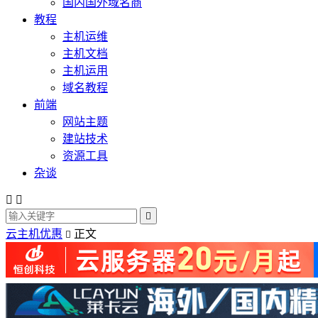
国内国外域名商
教程
主机运维
主机文档
主机运用
域名教程
前端
网站主题
建站技术
资源工具
杂谈



云主机优惠
正文
