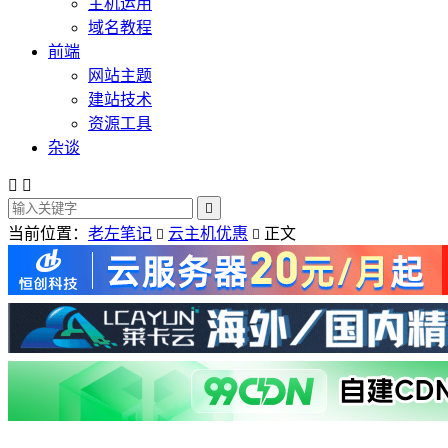
主机运用
域名教程
前端
网站主题
建站技术
资源工具
杂谈



当前位置：
老左笔记
云主机优惠
正文

