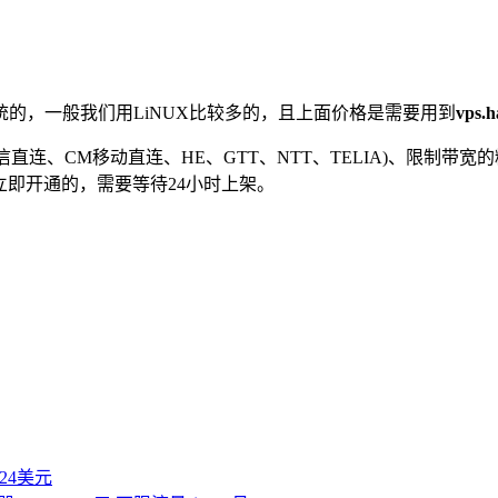
s系统的，一般我们用LiNUX比较多的，且上面价格是需要用到
vps.h
电信直连、CM移动直连、HE、GTT、NTT、TELIA)、限制带
不是立即开通的，需要等待24小时上架。
付24美元