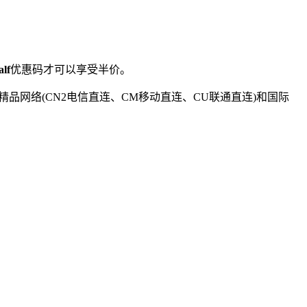
alf
优惠码才可以享受半价。
宽的精品网络(CN2电信直连、CM移动直连、CU联通直连)和国际