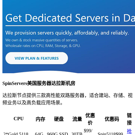
SpinServers美国服务器达拉斯机房
达拉斯节点提供三款高性能双路服务器，适合建站、存储、视
频业务以及高负载应用场景。
优惠
链
CPU
内存
硬盘
流量
优惠码
价
接
$99/
抢
2*Gold 5118
64G
960G SSD
30TB
Spin5118$99