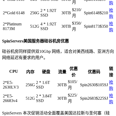
月​
购
$210/
抢
2 * 1.92T
2*Gold 6148
256G
30TB
Spin6148$210
SSD
月​
购
$350/
抢
2*Platinum
4 * 1.92T
512G
30TB
Spin8173$350
8173M
SSD
月​
购
SpinServers美国服务器硅谷机房优惠
硅谷机房同样提供双10Gbp 网络，适合对美西线路、亚洲方向
网络延迟有要求的用户。
优惠
链
CPU
内存
硬盘
流量
优惠码
价
接
$105/
抢
2*E5-
2 * 1.6T
256G
30TB
Spin2630$105SJ
2630LV3
SSD
月​
购
$225/
抢
2*E5-
2 * 3.84T
512G
30TB
Spin2683$225SJ
26683v4
SSD
月​
购
SpinServers 本次促销活动全面覆盖美国达拉斯与圣何塞（硅