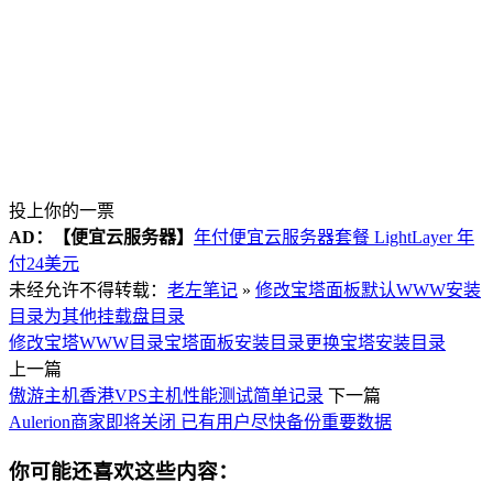
投上你的一票
AD：
【便宜云服务器】
年付便宜云服务器套餐 LightLayer 年
付24美元
未经允许不得转载：
老左笔记
»
修改宝塔面板默认WWW安装
目录为其他挂载盘目录
修改宝塔WWW目录
宝塔面板安装目录
更换宝塔安装目录
上一篇
傲游主机香港VPS主机性能测试简单记录
下一篇
Aulerion商家即将关闭 已有用户尽快备份重要数据
你可能还喜欢这些内容：