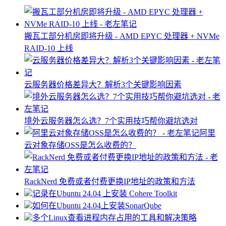
搬瓦工部分机房即将升级 - AMD EPYC 处理器 + NVMe
RAID-10 上线
云服务器价格差异大？解析3个关键影响因素
境外云服务器怎么选？7个实用技巧帮你避坑选对
阿里
云对象存储OSS是怎么收费的？
RackNerd 免费或者付费更换IP地址的政策和方法
记录在Ubuntu 24.04 上安装 Cohere Toolkit
如何在Ubuntu 24.04上安装SonarQube
多个Linux查看进程内存占用的工具和解决策略