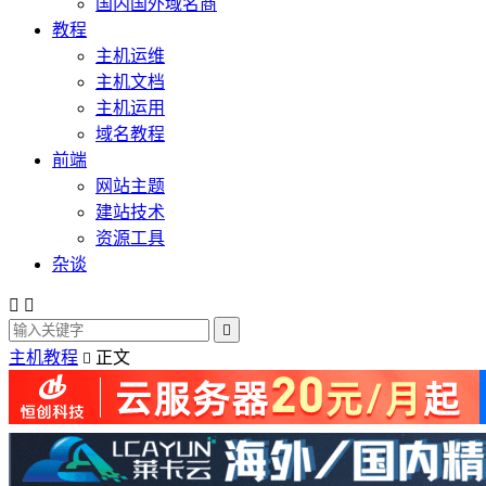
国内国外域名商
教程
主机运维
主机文档
主机运用
域名教程
前端
网站主题
建站技术
资源工具
杂谈



主机教程
正文
