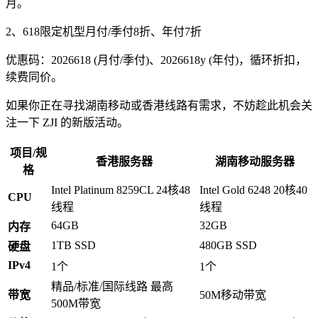
月。
2、618限定机型月付/季付8折、年付7折
优惠码：
2026618
(月付/季付)、
2026618y
(年付)，循环折扣，
续费同价。
如果你正在寻找湖南移动或香港线路有需求，不妨趁此机会关
注一下 ZJI 的新版活动。
项目/规
香港服务器
湖南移动服务器
格
Intel Platinum 8259CL 24核48
Intel Gold 6248 20核40
CPU
线程
线程
64GB
32GB
内存
1TB SSD
480GB SSD
硬盘
IPv4
1个
1个
精品/标准/国际线路 最高
带宽
50M移动带宽
500M带宽