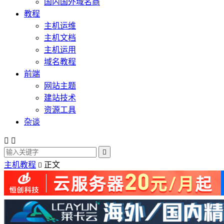
国内国外域名商
教程
主机运维
主机文档
主机运用
域名教程
前端
网站主题
建站技术
资源工具
杂谈



主机教程
正文
