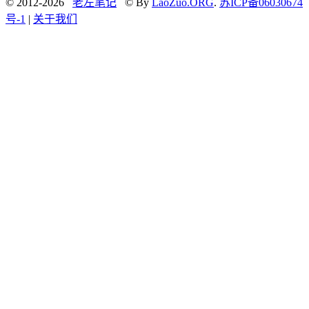
© 2012-2026
老左笔记
© By
LaoZuo.ORG
.
苏ICP备06030674
号-1
|
关于我们