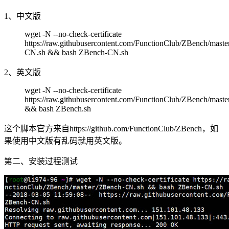
1、中文版
wget -N --no-check-certificate
https://raw.githubusercontent.com/FunctionClub/ZBench/mast
CN.sh && bash ZBench-CN.sh
2、英文版
wget -N --no-check-certificate
https://raw.githubusercontent.com/FunctionClub/ZBench/mast
&& bash ZBench.sh
这个脚本官方来自https://github.com/FunctionClub/ZBench，如
果使用中文版有乱码就用英文版。
第二、安装过程测试