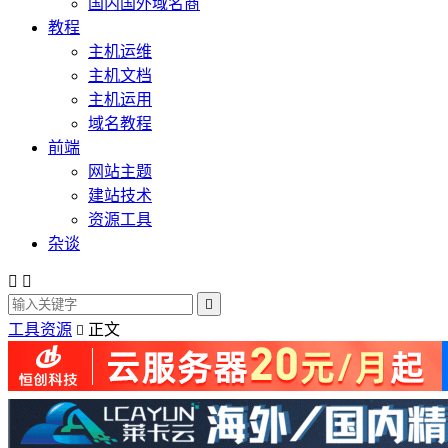
国内国外域名商
教程
主机运维
主机文档
主机运用
域名教程
前端
网站主题
建站技术
资源工具
杂谈



工具资源
正文
