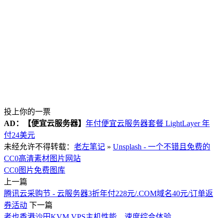
投上你的一票
AD：
【便宜云服务器】
年付便宜云服务器套餐 LightLayer 年
付24美元
未经允许不得转载：
老左笔记
»
Unsplash - 一个不错且免费的
CC0高清素材图片网站
CC0图片
免费图库
上一篇
腾讯云采购节 - 云服务器3折年付228元/.COM域名40元/订单返
券活动
下一篇
者也香港沙田KVM VPS主机性能、速度综合体验