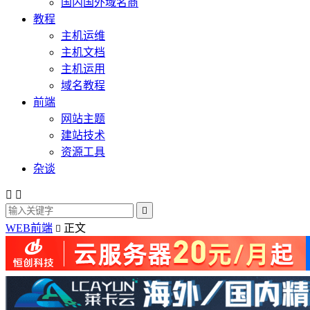
国内国外域名商
教程
主机运维
主机文档
主机运用
域名教程
前端
网站主题
建站技术
资源工具
杂谈



WEB前端
正文
