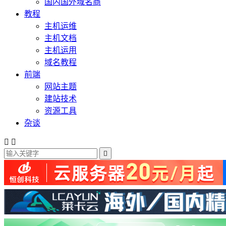
国内国外域名商
教程
主机运维
主机文档
主机运用
域名教程
前端
网站主题
建站技术
资源工具
杂谈


