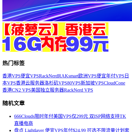
热门标签
香港VPS
便宜VPS
RackNerd
RAKsmart
欧洲VPS
便宜年付VPS
日
本VPS
香港云服务器
洛杉矶VPS
80VPS
新加坡VPS
CloudCone
香港CN2 VPS
美国独立服务器
RackNerd VPS
随机文章
666Clouds限时年付美国VPS仅299元 双ISP网络支持TK
直播电商
盘点 Lightlayer 便宜VPS年付$24.99 可选不限流量计划套