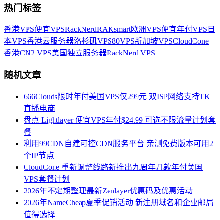
热门标签
香港VPS
便宜VPS
RackNerd
RAKsmart
欧洲VPS
便宜年付VPS
日
本VPS
香港云服务器
洛杉矶VPS
80VPS
新加坡VPS
CloudCone
香港CN2 VPS
美国独立服务器
RackNerd VPS
随机文章
666Clouds限时年付美国VPS仅299元 双ISP网络支持TK
直播电商
盘点 Lightlayer 便宜VPS年付$24.99 可选不限流量计划套
餐
利用99CDN自建可控CDN服务平台 亲测免费版本可用2
个IP节点
CloudCone 重新调整线路新推出九周年几款年付美国
VPS套餐计划
2026年不定期整理最新Zenlayer优惠码及优惠活动
2026年NameCheap夏季促销活动 新注册域名和企业邮局
值得选择