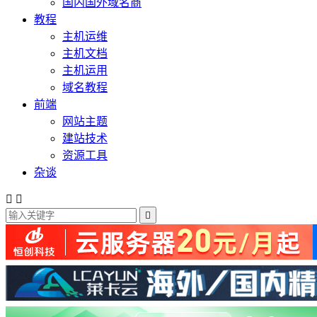
国内国外域名商
教程
主机运维
主机文档
主机运用
域名教程
前端
网站主题
建站技术
资源工具
杂谈


