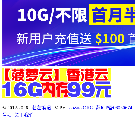
© 2012-2026
老左笔记
© By
LaoZuo.ORG
.
苏ICP备06030674
号-1
|
关于我们