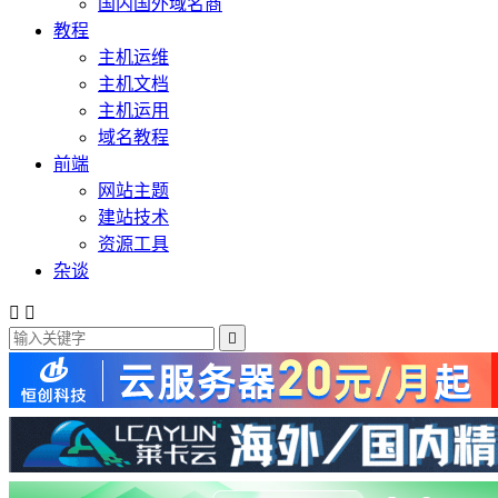
国内国外域名商
教程
主机运维
主机文档
主机运用
域名教程
前端
网站主题
建站技术
资源工具
杂谈


