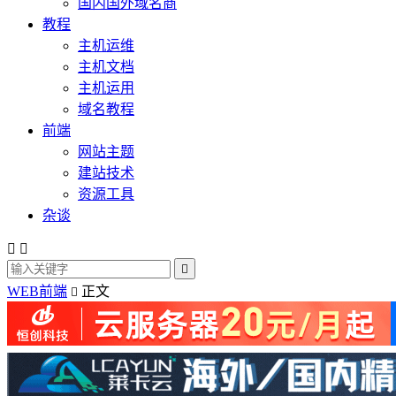
国内国外域名商
教程
主机运维
主机文档
主机运用
域名教程
前端
网站主题
建站技术
资源工具
杂谈



WEB前端
正文
