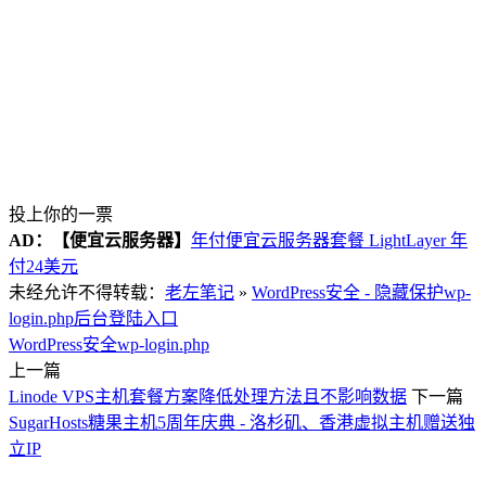
投上你的一票
AD：
【便宜云服务器】
年付便宜云服务器套餐 LightLayer 年
付24美元
未经允许不得转载：
老左笔记
»
WordPress安全 - 隐藏保护wp-
login.php后台登陆入口
WordPress安全
wp-login.php
上一篇
Linode VPS主机套餐方案降低处理方法且不影响数据
下一篇
SugarHosts糖果主机5周年庆典 - 洛杉矶、香港虚拟主机赠送独
立IP