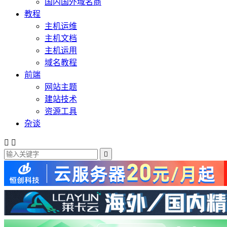
国内国外域名商
教程
主机运维
主机文档
主机运用
域名教程
前端
网站主题
建站技术
资源工具
杂谈


