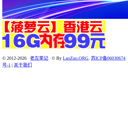
© 2012-2026
老左笔记
© By
LaoZuo.ORG
.
苏ICP备06030674
号-1
|
关于我们