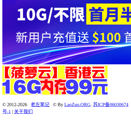
© 2012-2026
老左笔记
© By
LaoZuo.ORG
.
苏ICP备06030674
号-1
|
关于我们