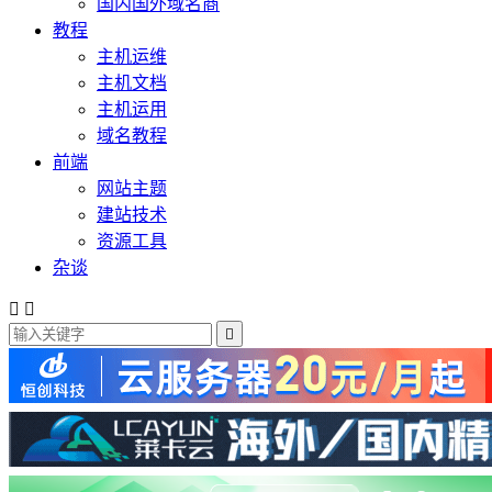
国内国外域名商
教程
主机运维
主机文档
主机运用
域名教程
前端
网站主题
建站技术
资源工具
杂谈


