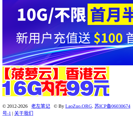
© 2012-2026
老左笔记
© By
LaoZuo.ORG
.
苏ICP备06030674
号-1
|
关于我们