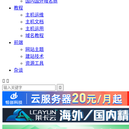
国内国外域名商
教程
主机运维
主机文档
主机运用
域名教程
前端
网站主题
建站技术
资源工具
杂谈


