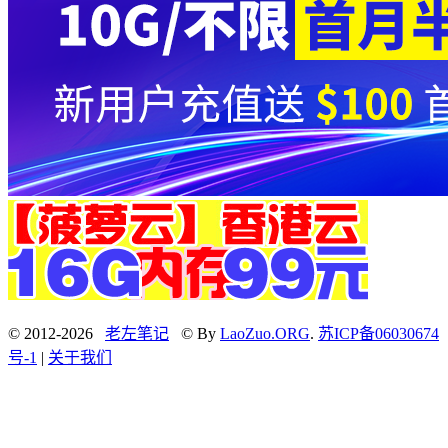
© 2012-2026
老左笔记
© By
LaoZuo.ORG
.
苏ICP备06030674
号-1
|
关于我们