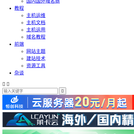
国内国外域名商
教程
主机运维
主机文档
主机运用
域名教程
前端
网站主题
建站技术
资源工具
杂谈


