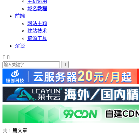
主机运用
域名教程
前端
网站主题
建站技术
资源工具
杂谈



共 1 篇文章