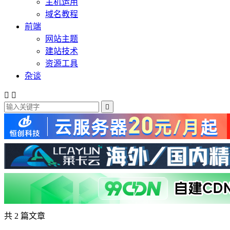
主机运用
域名教程
前端
网站主题
建站技术
资源工具
杂谈



共 2 篇文章