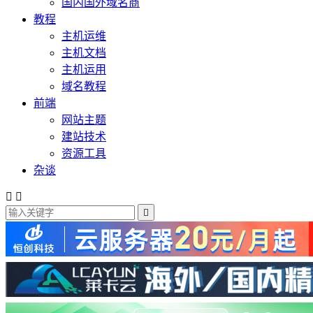
国内国外域名商
教程
主机运维
主机文档
主机运用
域名教程
前端
网站主题
建站技术
资源工具
杂谈


