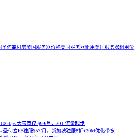
国圣何塞机房
美国服务器价格
美国服务器租用
美国服务器租用价
10Gbps 大带宽仅 $99/月，30T 流量起步
活动 - 圣何塞E5独服$57/月，新加坡独服8折+20M优化带宽