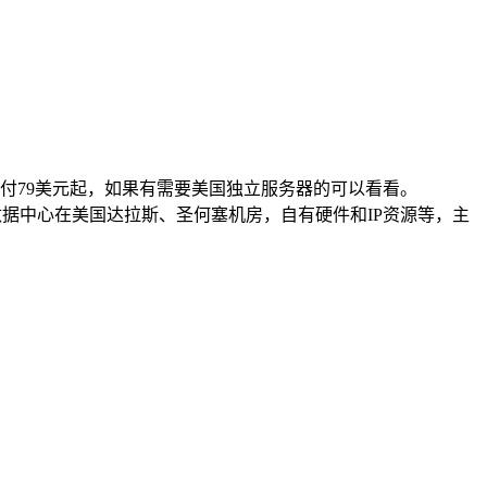
，折后月付79美元起，如果有需要美国独立服务器的可以看看。
edicated等，数据中心在美国达拉斯、圣何塞机房，自有硬件和IP资源等，主