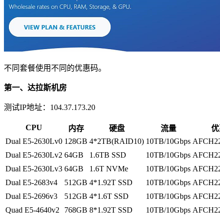
不同套餐使用不同的优惠码。
第一、达拉斯机房
测试IP地址：104.37.173.20
CPU
内存
硬盘
流量
优
Dual E5-2630Lv0
128GB
4*2TB(RAID10)
10TB/10Gbps
AFCH22
Dual E5-2630Lv2
64GB
1.6TB SSD
10TB/10Gbps
AFCH22
Dual E5-2630Lv3
64GB
1.6T NVMe
10TB/10Gbps
AFCH2
Dual E5-2683v4
512GB
4*1.92T SSD
10TB/10Gbps
AFCH22
Dual E5-2696v3
512GB
4*1.6T SSD
10TB/10Gbps
AFCH22
Quad E5-4640v2
768GB
8*1.92T SSD
10TB/10Gbps
AFCH22