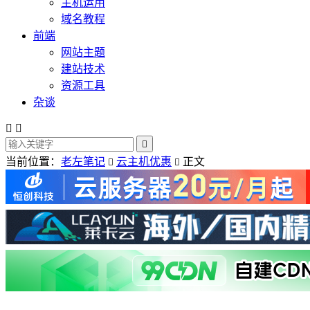
主机运用
域名教程
前端
网站主题
建站技术
资源工具
杂谈



当前位置：
老左笔记
云主机优惠
正文

