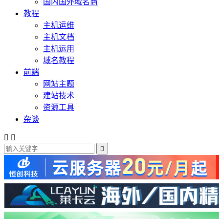
国内国外域名商
教程
主机运维
主机文档
主机运用
域名教程
前端
网站主题
建站技术
资源工具
杂谈


