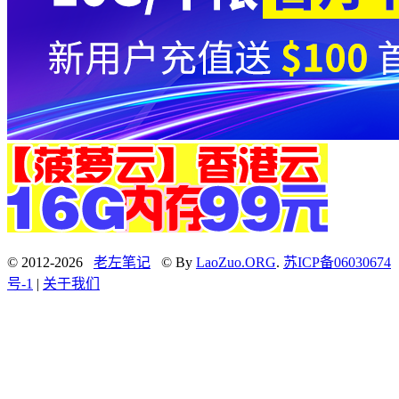
© 2012-2026
老左笔记
© By
LaoZuo.ORG
.
苏ICP备06030674
号-1
|
关于我们