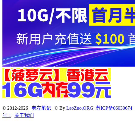
© 2012-2026
老左笔记
© By
LaoZuo.ORG
.
苏ICP备06030674
号-1
|
关于我们