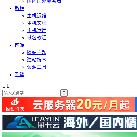
国内国外域名商
教程
主机运维
主机文档
主机运用
域名教程
前端
网站主题
建站技术
资源工具
杂谈


