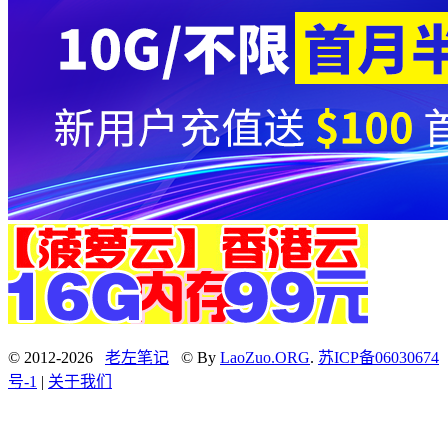
© 2012-2026
老左笔记
© By
LaoZuo.ORG
.
苏ICP备06030674
号-1
|
关于我们