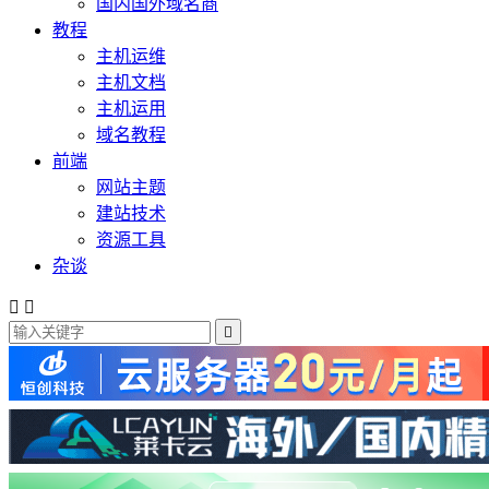
国内国外域名商
教程
主机运维
主机文档
主机运用
域名教程
前端
网站主题
建站技术
资源工具
杂谈


