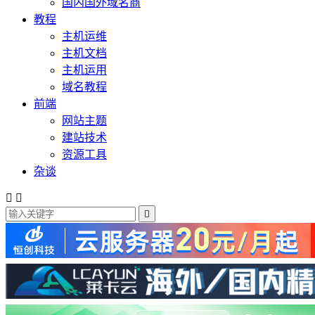
国内国外域名商
教程
主机运维
主机文档
主机运用
域名教程
前端
网站主题
建站技术
资源工具
杂谈


