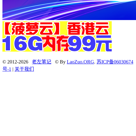
© 2012-2026
老左笔记
© By
LaoZuo.ORG
.
苏ICP备06030674
号-1
|
关于我们