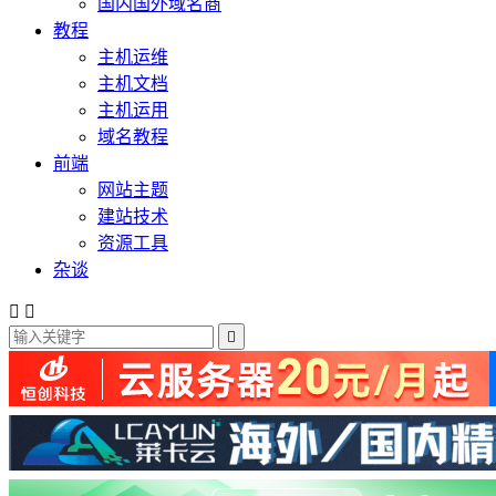
国内国外域名商
教程
主机运维
主机文档
主机运用
域名教程
前端
网站主题
建站技术
资源工具
杂谈


