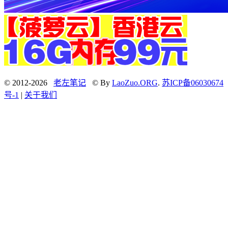
© 2012-2026
老左笔记
© By
LaoZuo.ORG
.
苏ICP备06030674
号-1
|
关于我们