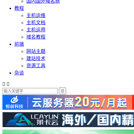
国内国外域名商
教程
主机运维
主机文档
主机运用
域名教程
前端
网站主题
建站技术
资源工具
杂谈


