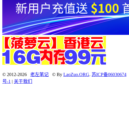
© 2012-2026
老左笔记
© By
LaoZuo.ORG
.
苏ICP备06030674
号-1
|
关于我们