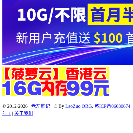
© 2012-2026
老左笔记
© By
LaoZuo.ORG
.
苏ICP备06030674
号-1
|
关于我们