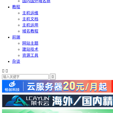
国内国外域名商
教程
主机运维
主机文档
主机运用
域名教程
前端
网站主题
建站技术
资源工具
杂谈


