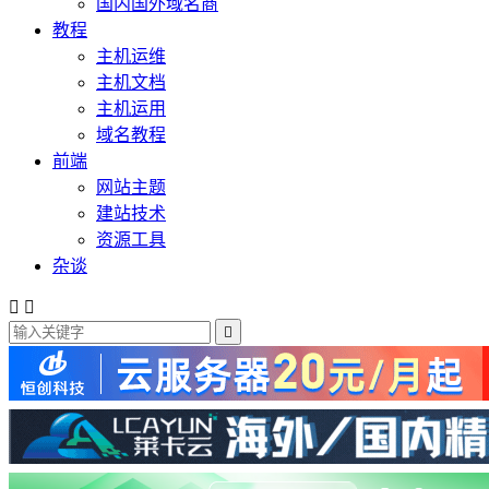
国内国外域名商
教程
主机运维
主机文档
主机运用
域名教程
前端
网站主题
建站技术
资源工具
杂谈


