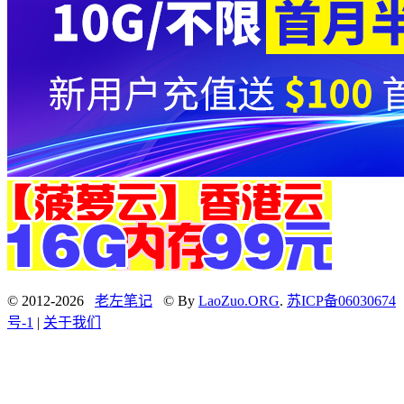
© 2012-2026
老左笔记
© By
LaoZuo.ORG
.
苏ICP备06030674
号-1
|
关于我们