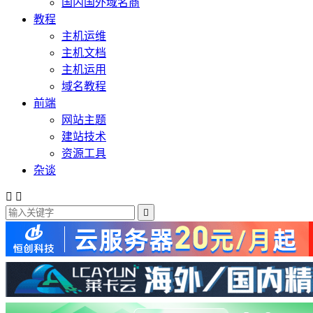
国内国外域名商
教程
主机运维
主机文档
主机运用
域名教程
前端
网站主题
建站技术
资源工具
杂谈


