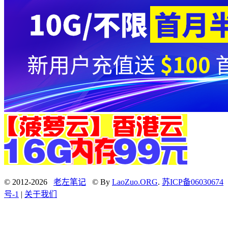
© 2012-2026
老左笔记
© By
LaoZuo.ORG
.
苏ICP备06030674
号-1
|
关于我们