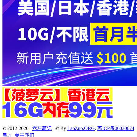
© 2012-2026
老左笔记
© By
LaoZuo.ORG
.
苏ICP备06030674
号-1
|
关于我们