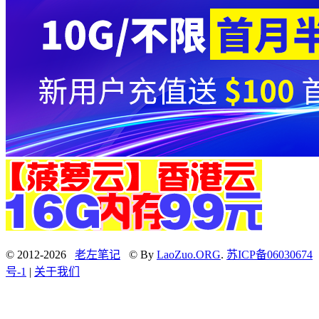
© 2012-2026
老左笔记
© By
LaoZuo.ORG
.
苏ICP备06030674
号-1
|
关于我们