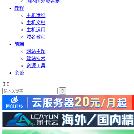
国内国外域名商
教程
主机运维
主机文档
主机运用
域名教程
前端
网站主题
建站技术
资源工具
杂谈


