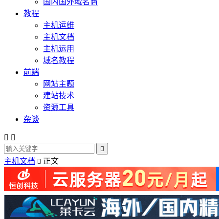
国内国外域名商
教程
主机运维
主机文档
主机运用
域名教程
前端
网站主题
建站技术
资源工具
杂谈



主机文档
正文
