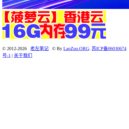
© 2012-2026
老左笔记
© By
LaoZuo.ORG
.
苏ICP备06030674
号-1
|
关于我们