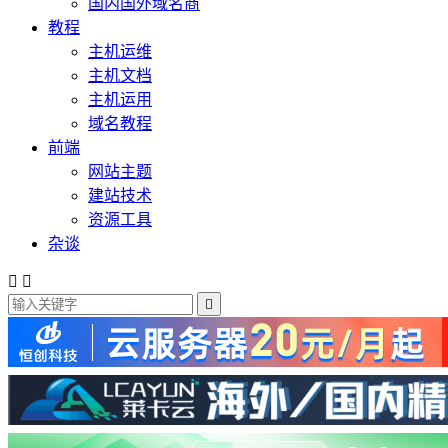
国内国外域名商
教程
主机运维
主机文档
主机运用
域名教程
前端
网站主题
建站技术
资源工具
杂谈


